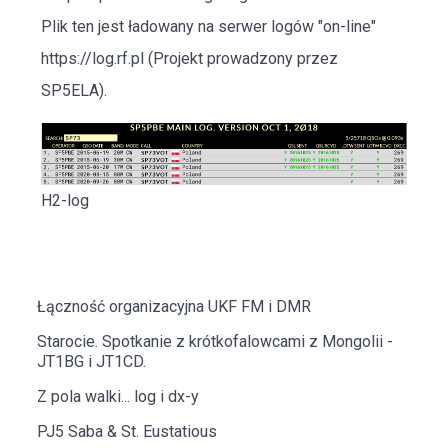
Plik ten jest ładowany na serwer logów "on-line"
https://log.rf.pl
(Projekt prowadzony przez
SP5ELA).
H2-log
Łączność organizacyjna UKF FM i DMR
Starocie. Spotkanie z krótkofalowcami z Mongolii -
JT1BG i JT1CD.
Z pola walki... log i dx-y
PJ5 Saba & St. Eustatious