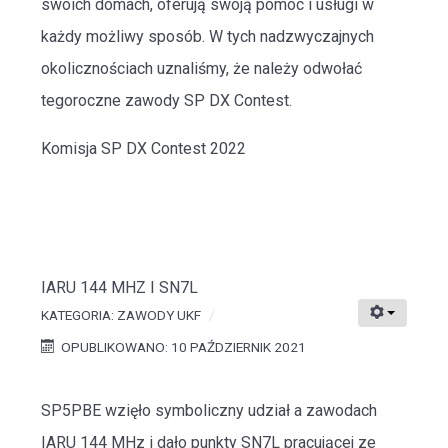
swoich domach, oferują swoją pomoc i usługi w
każdy możliwy sposób. W tych nadzwyczajnych
okolicznościach uznaliśmy, że należy odwołać
tegoroczne zawody SP DX Contest.
Komisja SP DX Contest 2022
IARU 144 MHZ I SN7L
KATEGORIA:
ZAWODY UKF
OPUBLIKOWANO: 10 PAŹDZIERNIK 2021
SP5PBE wzięło symboliczny udział a zawodach
IARU 144 MHz i dało punkty SN7L pracującej ze