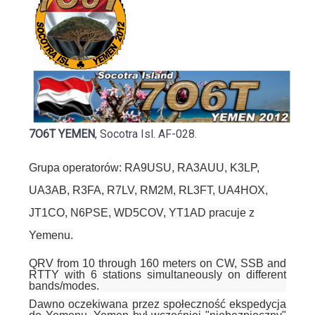
7O6T YEMEN
, Socotra Isl. AF-028.
Grupa operatorów: RA9USU, RA3AUU, K3LP,
UA3AB, R3FA, R7LV, RM2M, RL3FT, UA4HOX,
JT1CO, N6PSE, WD5COV, YT1AD pracuje z
Yemenu.
QRV from 10 through 160 meters on CW, SSB and
RTTY with 6 stations simultaneously on different
bands/modes.
Dawno oczekiwana przez społeczność ekspedycja