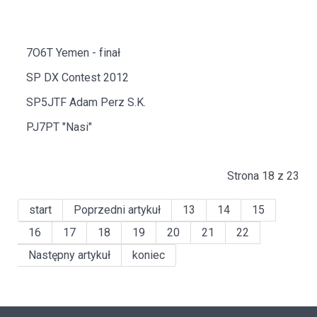
7O6T Yemen - finał
SP DX Contest 2012
SP5JTF Adam Perz S.K.
PJ7PT "Nasi"
Strona 18 z 23
start
Poprzedni artykuł
13
14
15
16
17
18
19
20
21
22
Następny artykuł
koniec