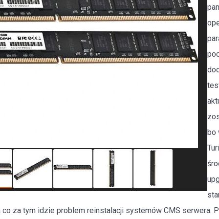
pam
ope
par
pod
doc
tes
akt
zos
bo 
Tur
śro
up
sta
 co za tym idzie problem reinstalacji systemów CMS serwera. Pyta