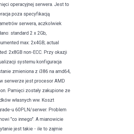
ięci operacyjnej serwera. Jest to
racja poza specyfikacją
ametrów serwera, aczkolwiek
ano: standard 2 x 2Gb,
umented max: 2x4GB; actual
ted: 2x8GB non-ECC. Przy okazji
ualizacji systemu konfiguracja
tanie zmieniona z i386 na amd64,
w serwerze jest procesor AMD
ion. Pamięci zostały zakupione ze
dków własnych ww. Koszt
grade-u 60PLN/serwer. Problem
nowi "co innego". A mianowicie
nie jest takie - ile to zajmie