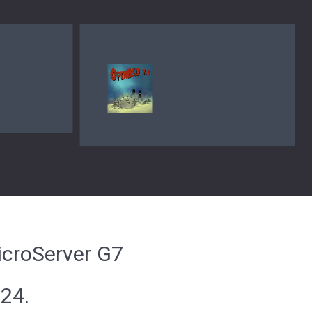
O
O
icroServer G7
24.