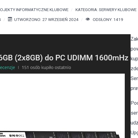
OJEKTY INFORMATYCZNE KLUBOWE
KATEGORIA:
SERWERY KLUBOWE
4
UTWORZONO: 27 WRZESIEŃ 2024
ODSŁONY: 1419
Zak
pow
kup
zde
Ser
pra
Pod
ser
udz
Upg