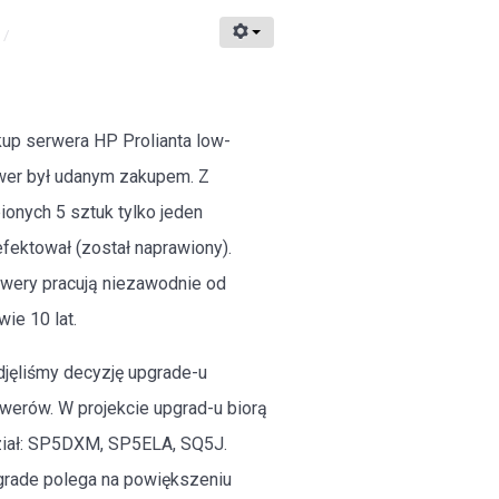
up serwera HP Prolianta low-
er był udanym zakupem. Z
ionych 5 sztuk tylko jeden
fektował (został naprawiony).
wery pracują niezawodnie od
wie 10 lat.
jęliśmy decyzję upgrade-u
werów. W projekcie upgrad-u biorą
iał: SP5DXM, SP5ELA, SQ5J.
rade polega na powiększeniu