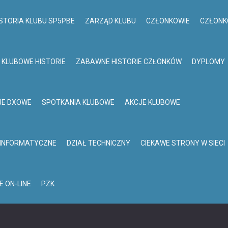
STORIA KLUBU SP5PBE
ZARZĄD KLUBU
CZŁONKOWIE
CZŁONK
KLUBOWE HISTORIE
ZABAWNE HISTORIE CZŁONKÓW
DYPLOMY
JE DXOWE
SPOTKANIA KLUBOWE
AKCJE KLUBOWE
 INFORMATYCZNE
DZIAŁ TECHNICZNY
CIEKAWE STRONY W SIECI
E ON-LINE
PZK