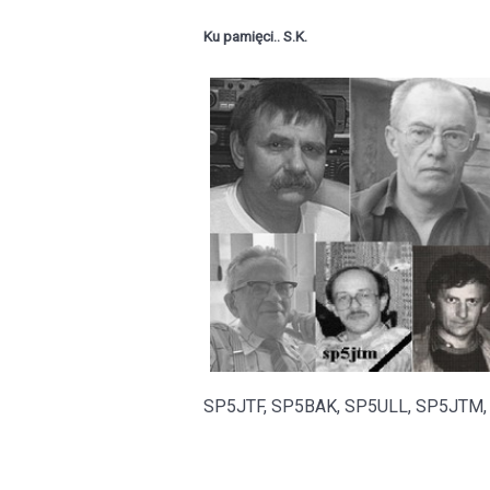
Ku pamięci.. S.K.
SP5JTF, SP5BAK, SP5ULL, SP5JTM,