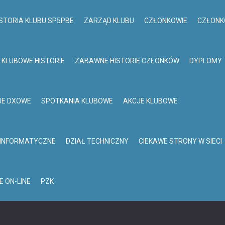
STORIA KLUBU SP5PBE
ZARZĄD KLUBU
CZŁONKOWIE
CZŁONK
KLUBOWE HISTORIE
ZABAWNE HISTORIE CZŁONKÓW
DYPLOMY
JE DXOWE
SPOTKANIA KLUBOWE
AKCJE KLUBOWE
 INFORMATYCZNE
DZIAŁ TECHNICZNY
CIEKAWE STRONY W SIECI
E ON-LINE
PZK