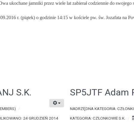
wa ukochane jamniki przez wiele lat zabierał codziennie do swojego 
09.2016 r. (piątek) o godzinie 14:15 w kościele pw. św. Jozafata na 
NJ S.K.
SP5JTF Adam P
EMBERS)
NADRZĘDNA KATEGORIA:
CZŁONKO
LIKOWANO: 24 GRUDZIEŃ 2014
KATEGORIA:
CZŁONKOWIE S.K.