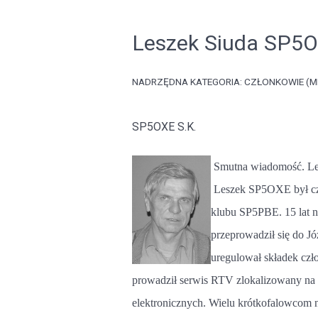
Leszek Siuda SP5O
NADRZĘDNA KATEGORIA:
CZŁONKOWIE (M
SP5OXE S.K.
Smutna wiadomość. Le
Leszek SP5OXE był czł
klubu SP5PBE. 15 lat n
przeprowadził się do Jó
uregulował składek czło
prowadził serwis RTV zlokalizowany na 
elektronicznych. Wielu krótkofalowcom n