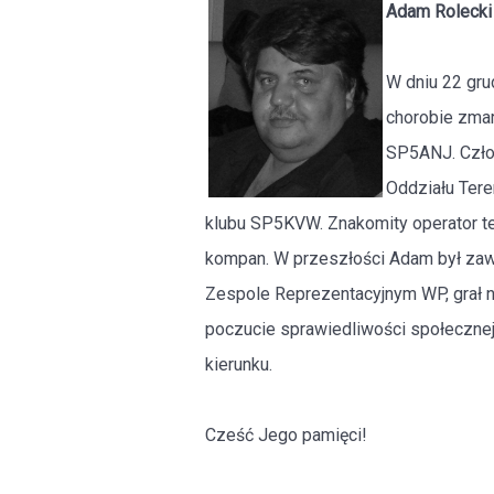
Adam Rolecki
W dniu 22 gru
chorobie zmar
SP5ANJ. Czło
Oddziału Ter
klubu SP5KVW. Znakomity operator tel
kompan. W przeszłości Adam był z
Zespole Reprezentacyjnym WP, grał n
poczucie sprawiedliwości społecznej 
kierunku.
Cześć Jego pamięci!