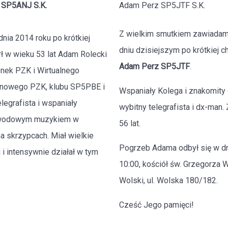
 SP5ANJ S.K.
Adam Perz SP5JTF S.K.
Z wielkim smutkiem zawiadam
dnia 2014 roku po krótkiej
dniu dzisiejszym po krótkiej c
ł w wieku 53 lat Adam Rolecki
Adam Perz SP5JTF
.
nek PZK i Wirtualnego
enowego PZK, klubu SP5PBE i
Wspaniały Kolega i znakomity 
egrafista i wspaniały
wybitny telegrafista i dx-man.
awodowym muzykiem w
56 lat.
a skrzypcach. Miał wielkie
Pogrzeb Adama odbył się w dni
i intensywnie działał w tym
10:00, kościół św. Grzegorza
Wolski, ul. Wolska 180/182.
Cześć Jego pamięci!