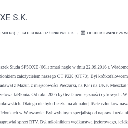
XE S.K.
EMBERS)
KATEGORIA:
CZŁONKOWIE S.K.
OPUBLIKOWANO: 26 W
szek Siuda SP5OXE (66l.) zmarł nagle w dniu 22.09.2016 r. Wiado
onkiem założycielem naszego OT PZK (OT73). Był krótkofalowcem wi
adawał z Mazur, z miejscowości Pieczarki, na KF i na UKF. Mieszkał 
zefowa k/Błonia. Od roku 2005 był też fanem łączności cyfrowych. W r
nkowskich. Dlatego nie było Leszka na aktualnej liście członków nasz
Jelonkach w Warszawie. Był wybitnym specjalistą od napraw i uzdatn
aprawiał sprzęt RTV. Był miłośnikiem wędkarstwa jeziorowego, jeżdże