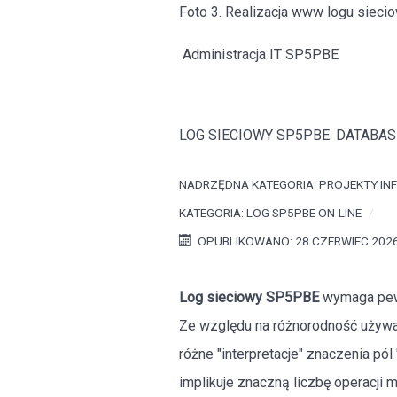
Foto 3. Realizacja www logu siec
Administracja IT SP5PBE
LOG SIECIOWY SP5PBE. DATABAS
NADRZĘDNA KATEGORIA:
PROJEKTY IN
KATEGORIA:
LOG SP5PBE ON-LINE
OPUBLIKOWANO: 28 CZERWIEC 202
Log sieciowy SP5PBE
wymaga pewn
Ze względu na różnorodność używ
różne "interpretacje" znaczenia pó
implikuje znaczną liczbę operacji