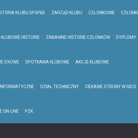
STORIA KLUBU SP5PBE
ZARZĄD KLUBU
CZŁONKOWIE
CZŁONK
KLUBOWE HISTORIE
ZABAWNE HISTORIE CZŁONKÓW
DYPLOMY
JE DXOWE
SPOTKANIA KLUBOWE
AKCJE KLUBOWE
 INFORMATYCZNE
DZIAŁ TECHNICZNY
CIEKAWE STRONY W SIECI
E ON-LINE
PZK