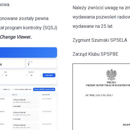
mowa.
Należy zwrócić uwagę na z
wydawania pozwoleń radiow
ponowane zostały pewna
wydawane na 25 lat.
tał program kontrolny (SQ5J)
Change Viewer..
Zygmunt Szumski SP5ELA
Zarząd Klubu SP5PBE