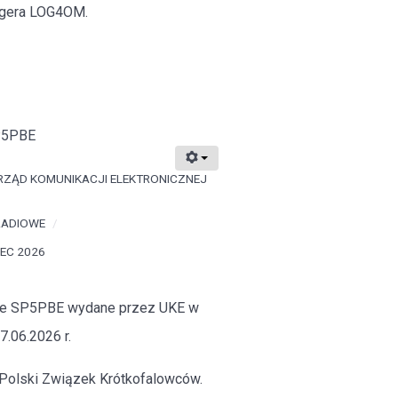
oggera LOG4OM.
P5PBE
RZĄD KOMUNIKACJI ELEKTRONICZNEJ
RADIOWE
EC 2026
owe SP5PBE wydane przez UKE w
7.06.2026 r.
 Polski Związek Krótkofalowców.