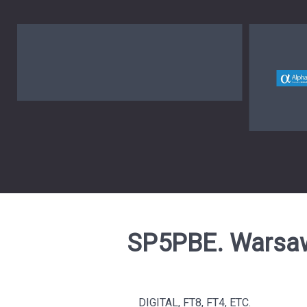
AlphaSSL
SP5PBE. Warsaw
DIGITAL, FT8, FT4, ETC.