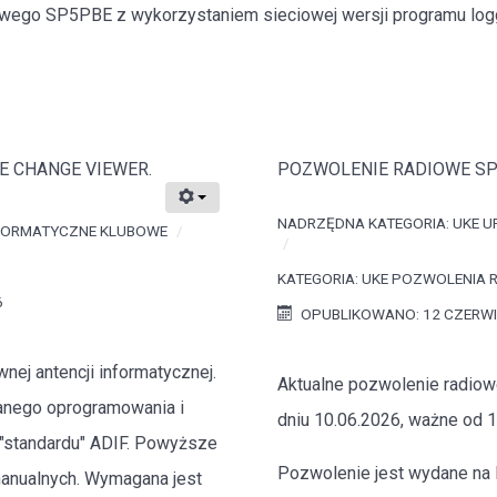
iowego SP5PBE z wykorzystaniem sieciowej wersji programu l
E CHANGE VIEWER.
POZWOLENIE RADIOWE S
NADRZĘDNA KATEGORIA:
UKE U
FORMATYCZNE KLUBOWE
KATEGORIA:
UKE POZWOLENIA 
6
OPUBLIKOWANO: 12 CZERWI
ej antencji informatycznej.
Aktualne pozwolenie radi
anego oprogramowania i
dniu 10.06.2026, ważne od 1
l "standardu" ADIF. Powyższe
Pozwolenie jest wydane na
 manualnych. Wymagana jest