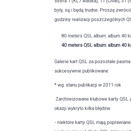
strefa 1 (KL7 Alaska), 11 (Chile), 31 
były, są i będą trudne. Proszę zwróc
godziny realizacji poszczególnych Q
80 meters QSL album: album 40 
40 meters QSL album: album 40 
Galerie kart QSL za pozostałe pasm
sukcesywnie publikowane.
* wg. stanu publikacji w 2011 rok
Zarchiwizowane klubowe karty QSL z
okazji wykryto kilka błędów.
- niektóre karty QSL mają poprawiane