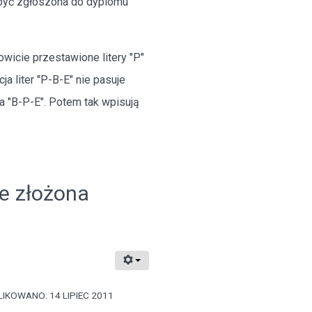
a być zgłoszona do dyplomu
nowicie przestawione litery "P"
ja liter "P-B-E" nie pasuje
na "B-P-E". Potem tak wpisują
e złożona
IKOWANO: 14 LIPIEC 2011