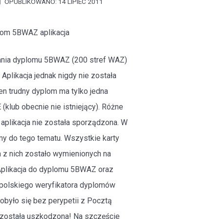
OPUBLIKOWANO: 14 LIPIEC 2011
om 5BWAZ aplikacja
ania dyplomu 5BWAZ (200 stref WAZ)
Aplikacja jednak nigdy nie została
ten trudny dyplom ma tylko jedna
(klub obecnie nie istniejący). Różne
aplikacja nie została sporządzona. W
my do tego tematu. Wszystkie karty
 z nich zostało wymienionych na
. Aplikacja do dyplomu 5BWAZ oraz
 polskiego weryfikatora dyplomów
było się bez perypetii z Pocztą
 została uszkodzona! Na szczęście