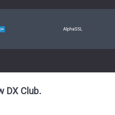
AlphaSSL
 DX Club.