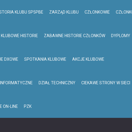
STORIA KLUBU SP5PBE
ZARZĄD KLUBU
CZŁONKOWIE
CZŁONK
KLUBOWE HISTORIE
ZABAWNE HISTORIE CZŁONKÓW
DYPLOMY
JE DXOWE
SPOTKANIA KLUBOWE
AKCJE KLUBOWE
 INFORMATYCZNE
DZIAŁ TECHNICZNY
CIEKAWE STRONY W SIECI
E ON-LINE
PZK