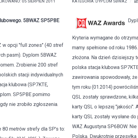
IKOWANO: 05 SIERPIEŃ 2011
KATEGORIA:
DYPLOM 5BWAZ
klubowego. 5BWAZ SP5PBE
Dypl
Kryteria wymagane do otrzym
 opcji "full zones" (40 stref
mamy spełnione od roku 1986. 
ych pasm). Dyplom 5BWAZ
złożona. Na dzień dzisiejszy 
lomem. Zrobienie 200 stref
polska stacja klubowa SP7KTE 
polskich stacji indywidualnych
zawirowania spowodowały, że 
tacja klubowa (SP7KTE,
tym roku (01.2014) powróciliś
 dyplom. SP5PBE pomimo
QSL zostały sprawdzone, kilka
gdy nie zrobiło zgłoszenia.
karty QSL o lepszej "jakości"
karty QSL zostały wysłane do
WAZ Augustyna SP6BOW. Nie o
 80 metrów strefy dla SP's to:
Polską. Dwukrotnie przesyłka