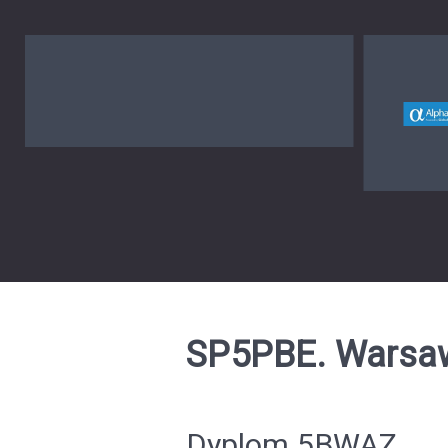
SP5PBE. Warsaw
Dyplom 5BWAZ