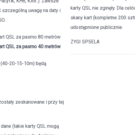
(Pacyfik, KH6, KX6..). Zawsze
karty QSL nie zginęły. Dla cel
ić szczególną uwagę na daty i
skany kart (kompletne 200 sztu
SO.
udostępnione publicznie.
kart QSL za pasmo 80 metrów
ZYGI SP5ELA
kart QSL za pasmo 40 metrów
a (40-20-15-10m) będą
ostały zeskanowane i przy tej
 dane (takie karty QSL mogą