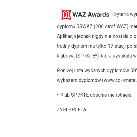
Kryteria w
dyplomu 5BWAZ (200 stref WAZ) mam
Aplikacja jednak nigdy nie została zł
trudny dyplom ma tylko 17 stacji polsk
klubowa (SP7KTE*), która uzyskała w
Poniżej lista wydanych dyplomów 5
wykazem dyplomów (www.cq-amateur
* Klub SP7KTE obecnie nie istnieje.
ZYGI SP5ELA