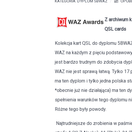
KATEGORIA:
DYPLOM 5BWAZ
OPUBL
Z archiwum 
QSL cards
Kolekcja kart QSL do dyplomu 5BWAZ w
WAZ na każdym z pięciu podstawow
jest bardzo trudnym do zdobycia dyp
WAZ nie jest sprawą łatwą. Tylko 17 
ma ten dyplom i tylko jedna polska s
*obecnie już nie działająca) ma ten
spełnienia warunków tego dyplomu ni
Różne tego były powody.
Najtrudniejsze do zrobienia w paśmie