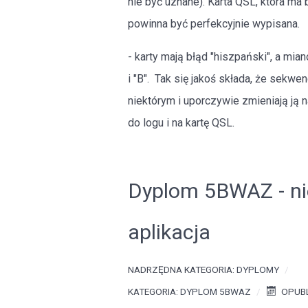
nie być uznane). Karta QSL, która m
powinna być perfekcyjnie wypisana.
- karty mają błąd "hiszpański", a mia
i "B". Tak się jakoś składa, że sekwenc
niektórym i uporczywie zmieniają ją 
do logu i na kartę QSL.
Dyplom 5BWAZ - ni
aplikacja
NADRZĘDNA KATEGORIA:
DYPLOMY
KATEGORIA:
DYPLOM 5BWAZ
OPUBL