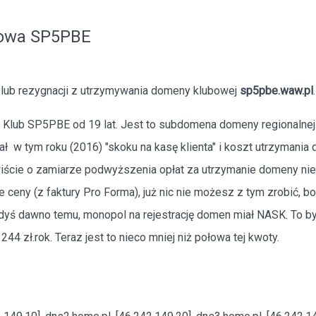
owa SP5PBE
ub rezygnacji z utrzymywania domeny klubowej
sp5pbe.waw.pl
.
Klub SP5PBE od 19 lat. Jest to subdomena domeny regionalnej 
ał w tym roku (2016) "skoku na kasę klienta" i koszt utrzymani
wiście o zamiarze podwyższenia opłat za utrzymanie domeny nie
 ceny (z faktury Pro Forma), już nic nie możesz z tym zrobić, b
edyś dawno temu, monopol na rejestrację domen miał NASK. To by
244 zł.rok. Teraz jest to nieco mniej niż połowa tej kwoty.