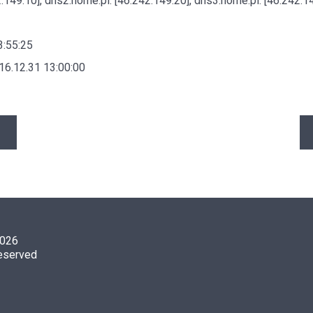
.149.10], dns2.home.pl. [46.242.149.20], dns3.home.pl. [46.242.1
3:55:25
16.12.31 13:00:00
2026
reserved