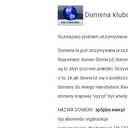
Domena klub
Rozważano problem utrzymywania l
Domena ta jest utrzymywana przez 
Rejestrator domen (home.pl) dokon
są to zbyt uczciwe praktyki. Oczy
o to, że jak dowiesz się o podwyżce
domeny do innego rejestratora. Ki
domeny krajowej "xyz.pl" był wtedy 
NAZWA DOMENY:
sp5pbe.waw.pl
typ abonenta: organizacja