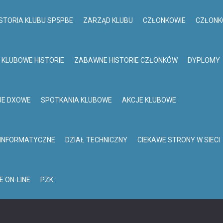
STORIA KLUBU SP5PBE
ZARZĄD KLUBU
CZŁONKOWIE
CZŁONK
KLUBOWE HISTORIE
ZABAWNE HISTORIE CZŁONKÓW
DYPLOMY
JE DXOWE
SPOTKANIA KLUBOWE
AKCJE KLUBOWE
 INFORMATYCZNE
DZIAŁ TECHNICZNY
CIEKAWE STRONY W SIECI
E ON-LINE
PZK