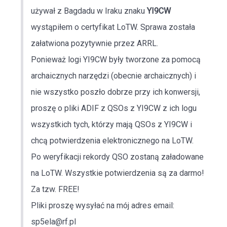
używał z Bagdadu w Iraku znaku
YI9CW
wystąpiłem o certyfikat LoTW. Sprawa została
załatwiona pozytywnie przez ARRL.
Ponieważ logi YI9CW były tworzone za pomocą
archaicznych narzędzi (obecnie archaicznych) i
nie wszystko poszło dobrze przy ich konwersji,
proszę o pliki ADIF z QSOs z YI9CW z ich logu
wszystkich tych, którzy mają QSOs z YI9CW i
chcą potwierdzenia elektronicznego na LoTW.
Po weryfikacji rekordy QSO zostaną załadowane
na LoTW. Wszystkie potwierdzenia są za darmo!
Za tzw. FREE!
Pliki proszę wysyłać na mój adres email:
sp5ela@rf.pl