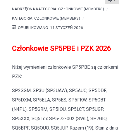
NADRZĘDNA KATEGORIA:
CZŁONKOWIE (MEMBERS)
KATEGORIA:
CZŁONKOWIE (MEMBERS)
OPUBLIKOWANO: 11 STYCZEŃ 2026
Członkowie SP5PBE i PZK 2026
Niżej wymienieni członkowie SP5PBE są członkami
PZK:
SP2SGM, SP3U (SP3UAW), SP5AUC, SP5DDF,
SP5DXM, SP5ELA, SP5ES, SP5FKW, SP5GBT
(N4PL), SP5GRM, SP5IOU, SP5LCT, SP5UGP,
SP5XXX, SQ5I ex SP5-73-002 (SWL), SP7GIQ,
SQ5BPF, SQ5OUO, SQ5JUP. Razem (19). Stan z dnia