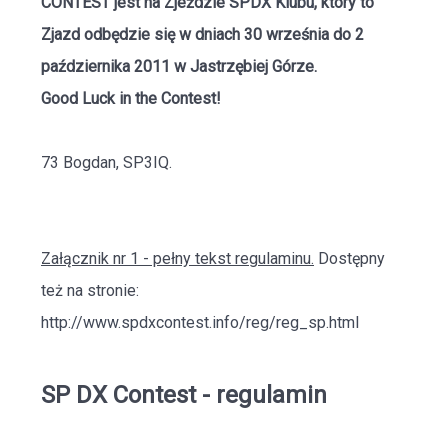
CONTEST jest na Zjeździe
SPDX Klubu
, który to
Zjazd odbędzie się w dniach 30 września do 2
października 2011 w Jastrzębiej Górze.
Good Luck in the Contest!
73 Bogdan, SP3IQ.
Załącznik nr 1 - pełny tekst regulaminu.
Dostępny
też na stronie:
http://www.spdxcontest.info/reg/reg_sp.html
SP DX Contest - regulamin