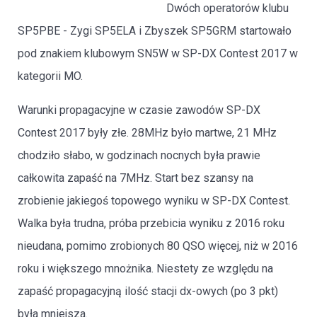
Dwóch operatorów klubu
SP5PBE - Zygi SP5ELA i Zbyszek SP5GRM startowało
pod znakiem klubowym SN5W w SP-DX Contest 2017 w
kategorii MO.
Warunki propagacyjne w czasie zawodów SP-DX
Contest 2017 były złe. 28MHz było martwe, 21 MHz
chodziło słabo, w godzinach nocnych była prawie
całkowita zapaść na 7MHz. Start bez szansy na
zrobienie jakiegoś topowego wyniku w SP-DX Contest.
Walka była trudna, próba przebicia wyniku z 2016 roku
nieudana, pomimo zrobionych 80 QSO więcej, niż w 2016
roku i większego mnożnika. Niestety ze względu na
zapaść propagacyjną ilość stacji dx-owych (po 3 pkt)
była mniejsza.