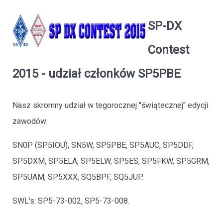
SP-DX
Contest
2015 - udział członków SP5PBE
Nasz skromny udział w tegorocznej "świątecznej" edycji
zawodów:
SN0P (SP5IOU), SN5W, SP5PBE, SP5AUC, SP5DDF,
SP5DXM, SP5ELA, SP5ELW, SP5ES, SP5FKW, SP5GRM,
SP5UAM, SP5XXX, SQ5BPF, SQ5JUP.
SWL's: SP5-73-002, SP5-73-008.