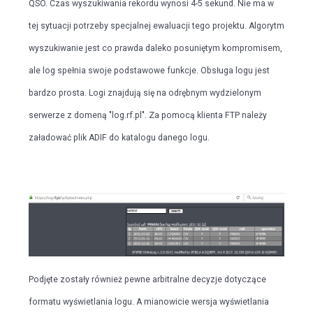
QSO. Czas wyszukiwania rekordu wynosi 4-5 sekund. Nie ma w
tej sytuacji potrzeby specjalnej ewaluacji tego projektu. Algorytm
wyszukiwanie jest co prawda daleko posuniętym kompromisem,
ale log spełnia swoje podstawowe funkcje. Obsługa logu jest
bardzo prosta. Logi znajdują się na odrębnym wydzielonym
serwerze z domeną "log.rf.pl". Za pomocą klienta FTP należy
załadować plik ADIF do katalogu danego logu.
Podjęte zostały również pewne arbitralne decyzje dotyczące
formatu wyświetlania logu. A mianowicie wersja wyświetlania