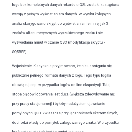
logu bez kompletnych danych rekordu o QSL została zastąpiona
wersją z pełnym wyświetlaniem danych. W wyniku kolejnych
analiz skorygowano skrypt do wyświetlania nie mniej jak 3
znaków alfanumerycznych wyszukiwanego znaku i nie
wyświetlania minut w czasie QSO (modyfikacja skryptu -
SQ5BPF).
Wyjaśnienie. Klasycznie przyjmowano, że nie udostępnia się
publicznie pełnego formatu danych z logu. Tego typu logika
obowiązuje np. w przypadku logów on-line ekspedycji. Tutaj
stopa błędów logowania jest duża (większa zdecydowanie niż
przy pracy stacjonarnej) i byłoby nadużyciem ujawnianie
pomylonych QSO. Zwłaszcza przy łącznościach ekstremalnych,
dochodzi wtedy do pomyłek zalogowanego znaku. W przypadku
logów stacji stałych jest to mniej krytyczne.