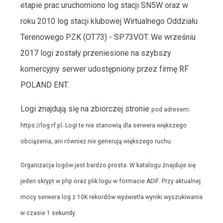
etapie prac uruchomiono log stacji SN5W oraz w
roku 2010 log stacji klubowej Wirtualnego Oddziału
Terenowego PZK (OT73) - SP73VOT. We wrześniu
2017 logi zostały przeniesione na szybszy
komercyjny serwer udostępniony przez firmę RF
POLAND ENT.
Logi znajdują się na zbiorczej stronie
pod adresem:
https://log.rf.pl
. Logi te nie stanowią dla serwera większego
obciążenia, ani również nie generują większego ruchu.
Organizacja logów jest bardzo prosta. W katalogu znajduje się
jeden skrypt w php oraz plik logu w formacie ADIF. Przy aktualnej
mocy serwera log z 10K rekordów wyświetla wyniki wyszukiwania
w czasie 1 sekundy.