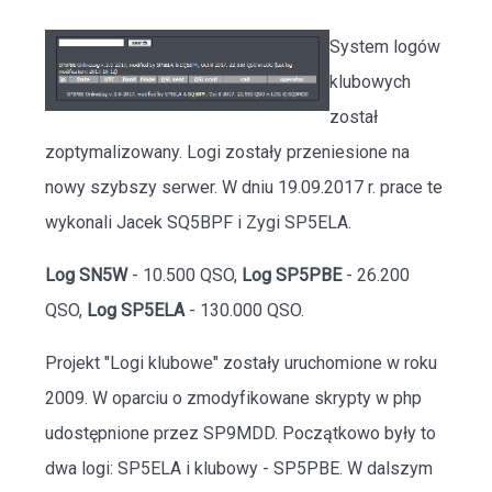
System logów
klubowych
został
zoptymalizowany. Logi zostały przeniesione na
nowy szybszy serwer. W dniu 19.09.2017 r. prace te
wykonali Jacek SQ5BPF i Zygi SP5ELA.
Log SN5W
- 10.500 QSO,
Log SP5PBE
- 26.200
QSO,
Log SP5ELA
- 130.000 QSO.
Projekt "Logi klubowe" zostały uruchomione w roku
2009. W oparciu o zmodyfikowane skrypty w php
udostępnione przez SP9MDD. Początkowo były to
dwa logi: SP5ELA i klubowy - SP5PBE. W dalszym